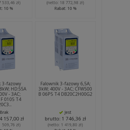
7 533,46 zł
)
(netto:
18 772,98 zł
)
t: 10 %
Rabat: 10 %
k 3-fazowy
Falownik 3-fazowy 6,5A;
8kW; HD:55A
3kW; 400V - 3AC; CFW500
00V - 3AC;
B 06P5 T4 DB20C2H00G2
F 0105 T4
0C3...
Brak
Jest
4 157,00 zł
brutto:
1 746,36 zł
1 509,76 zł
)
(netto:
1 419,80 zł
)