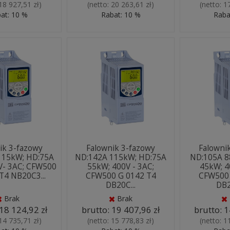
18 927,51 zł
)
(netto:
20 263,61 zł
)
(netto:
1
at: 10 %
Rabat: 10 %
Raba
ik 3-fazowy
Falownik 3-fazowy
Falowni
115kW; HD:75A
ND:142A 115kW; HD:75A
ND:105A 8
V- 3AC; CFW500
55kW; 400V - 3AC;
45kW; 4
T4 NB20C3...
CFW500 G 0142 T4
CFW500 
DB20C...
DB2
Brak
Brak
18 124,92 zł
brutto:
19 407,96 zł
brutto:
1
14 735,71 zł
)
(netto:
15 778,83 zł
)
(netto:
1