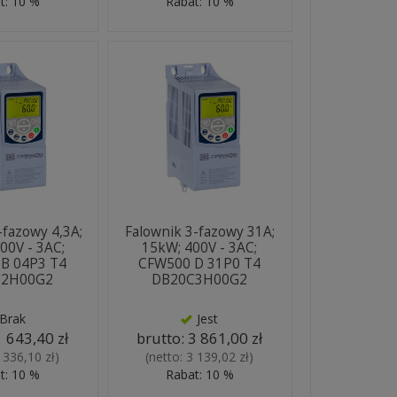
t: 10 %
Rabat: 10 %
-fazowy 4,3A;
Falownik 3-fazowy 31A;
00V - 3AC;
15kW; 400V - 3AC;
B 04P3 T4
CFW500 D 31P0 T4
C2H00G2
DB20C3H00G2
Brak
Jest
1 643,40 zł
brutto:
3 861,00 zł
 336,10 zł
)
(netto:
3 139,02 zł
)
t: 10 %
Rabat: 10 %