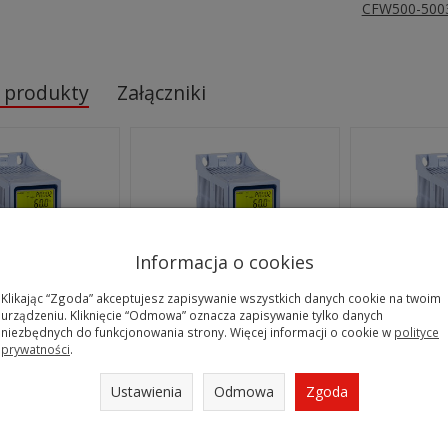
CFW500-5003
 produkty
Załączniki
Informacja o cookies
Klikając “Zgoda” akceptujesz zapisywanie wszystkich danych cookie na twoim
urządzeniu. Kliknięcie “Odmowa” oznacza zapisywanie tylko danych
niezbędnych do funkcjonowania strony. Więcej informacji o cookie w
polityce
ik 3-fazowy
Falownik 3-fazowy
Falowni
prywatności
.
73kW; HD:45A
ND:77A 61kW; HD:37A
ND:58,5A; 
400V - 3AC;
30kW; 400V - 3AC;
22kW; 4
Ustawienia
Odmowa
Zgoda
 F 88P0 T4
CFW500 F 77P0 T4
CFW500 E 49
20C3H...
DB20C3H...
Brak
Brak