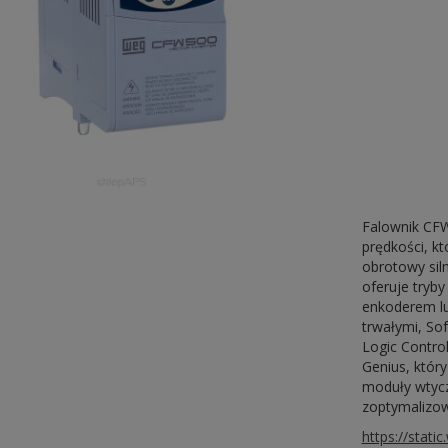
Falownik CF
prędkości, k
obrotowy sil
oferuje tryb
enkoderem lu
trwałymi, So
Logic Contro
Genius, któr
moduły wtycz
zoptymalizowa
https://stat