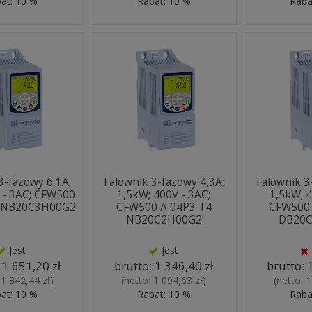
at: 10 %
Rabat: 10 %
Raba
3-fazowy 6,1A;
Falownik 3-fazowy 4,3A;
Falownik 3
 - 3AC; CFW500
1,5kW; 400V - 3AC;
1,5kW; 4
4 NB20C3H00G2
CFW500 A 04P3 T4
CFW500 
NB20C2H00G2
DB20
Jest
Jest
:
1 651,20 zł
brutto:
1 346,40 zł
brutto:
:
1 342,44 zł
)
(netto:
1 094,63 zł
)
(netto:
1
at: 10 %
Rabat: 10 %
Raba