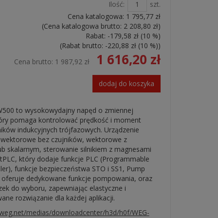
Ilość:
szt.
Cena katalogowa:
1 795,77 zł
(Cena katalogowa brutto:
2 208,80 zł
)
Rabat: -
179,58 zł
(10 %)
(Rabat brutto: -
220,88 zł
(10 %)
)
1 616,20 zł
Cena brutto:
1 987,92 zł
dodaj do koszyka
W500 to wysokowydajny napęd o zmiennej
tóry pomaga kontrolować prędkość i moment
ników indukcyjnych trójfazowych. Urządzenie
y wektorowe bez czujników, wektorowe z
b skalarnym, sterowanie silnikiem z magnesami
ftPLC, który dodaje funkcje PLC (Programmable
ller), funkcje bezpieczeństwa STO i SS1, Pump
y oferuje dedykowane funkcje pompowania, oraz
ek do wyboru, zapewniając elastyczne i
ne rozwiązanie dla każdej aplikacji.
ic.weg.net/medias/downloadcenter/h3d/h0f/WEG-