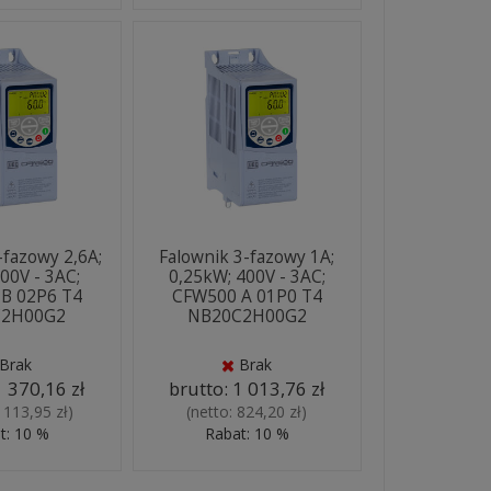
-fazowy 2,6A;
Falownik 3-fazowy 1A;
00V - 3AC;
0,25kW; 400V - 3AC;
B 02P6 T4
CFW500 A 01P0 T4
C2H00G2
NB20C2H00G2
Brak
Brak
1 370,16 zł
brutto:
1 013,76 zł
 113,95 zł
)
(netto:
824,20 zł
)
t: 10 %
Rabat: 10 %