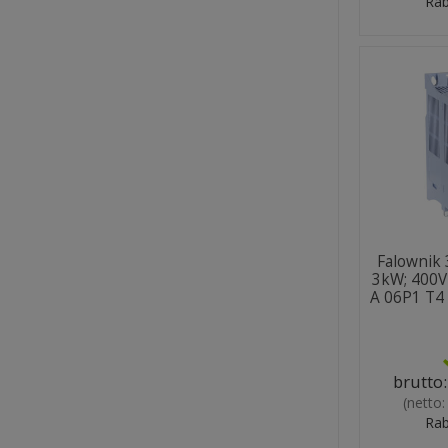
Rab
Falownik 
3kW; 400V
A 06P1 T
brutto
(netto
Rab