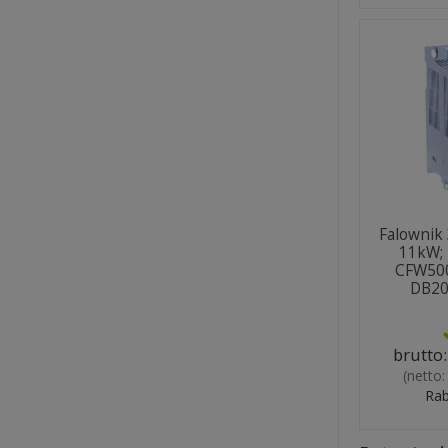
Falownik
11kW; 
CFW500
DB2
brutto
(netto
Rab