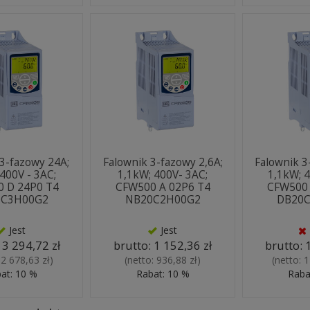
 3-fazowy 24A;
Falownik 3-fazowy 2,6A;
Falownik 3
400V - 3AC;
1,1kW; 400V- 3AC;
1,1kW; 4
 D 24P0 T4
CFW500 A 02P6 T4
CFW500 
0C3H00G2
NB20C2H00G2
DB20
Jest
Jest
:
3 294,72 zł
brutto:
1 152,36 zł
brutto:
:
2 678,63 zł
)
(netto:
936,88 zł
)
(netto:
1
at: 10 %
Rabat: 10 %
Raba