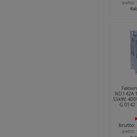
(netto:
Rab
Falown
ND:142A 
55kW; 400
G 0142 
brutto:
(netto: