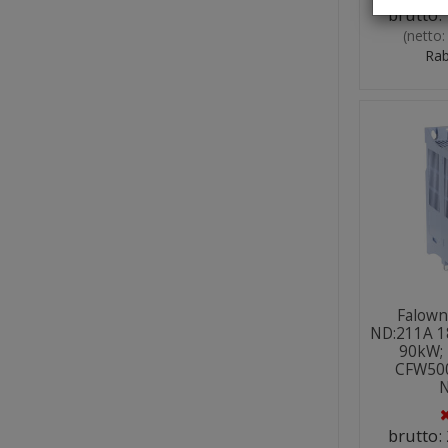
brutto:
(netto
Rab
Falown
ND:211A 1
90kW; 
CFW500
N
brutto: