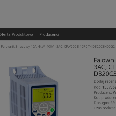
Oferta Produktowa
Producenci
Falownik 3-fazowy 10A; 4kW; 400V - 3AC; CFW500 B 10P0 T4 DB20C3H00G2
Falowni
3AC; C
DB20C
Dodaj recenz
Kod:
155756
Producent:
W
Kod producen
Dostępność:
Czas realizacj