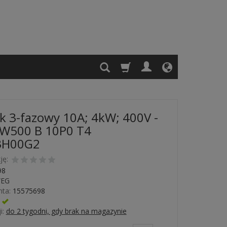
k 3-fazowy 10A; 4kW; 400V -
FW500 B 10P0 T4
3H00G2
ję:
98
EG
ta:
15575698
Jest
i:
do 2 tygodni, gdy brak na magazynie