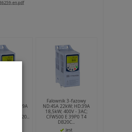
6259-en.pdf
k 3-fazowy
Falownik 3-fazowy
30kW; HD:49A
ND:45A 22kW; HD:39A
00V - 3AC;
18,5kW; 400V - 3AC;
P0 T4 DB20...
CFW500 E 39P0 T4
DB20C...
Jest
Jest