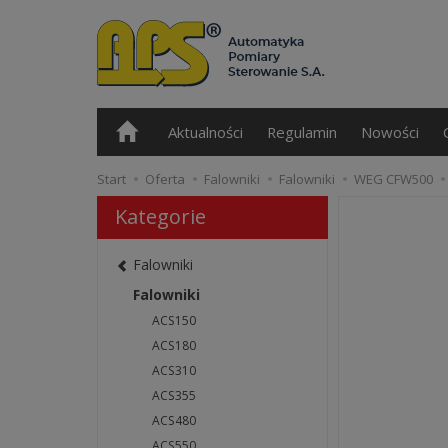
Aktualności
Regulamin
Nowości
Start
Oferta
Falowniki
Falowniki
WEG CFW500
Kategorie
Falowniki
Falowniki
ACS150
ACS180
ACS310
ACS355
ACS480
ACS550