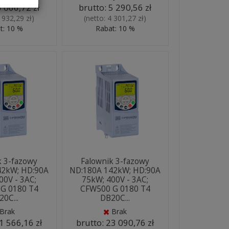
6 066,72 zł
brutto:
5 290,56 zł
 932,29 zł
)
(netto:
4 301,27 zł
)
t: 10 %
Rabat: 10 %
k 3-fazowy
Falownik 3-fazowy
42kW; HD:90A
ND:180A 142kW; HD:90A
00V - 3AC;
75kW; 400V - 3AC;
G 0180 T4
CFW500 G 0180 T4
0C...
DB20C...
Brak
Brak
1 566,16 zł
brutto:
23 090,76 zł