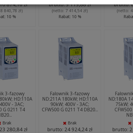
10 874,16 zł
brutto:
9 119,88 zł
brutto:
:
8 840,78 zł
)
(netto:
7 414,54 zł
)
(netto:
4
at: 10 %
Rabat: 10 %
Raba
ik 3-fazowy
Falownik 3-fazowy
Falowni
80kW; HD:110A
ND:211A 180kW; HD:110A
ND:180A 1
400V - 3AC;
90kW; 400V - 3AC;
75kW; 4
 G 0211 T4
CFW500 G 0211 T4 DB20...
CFW500 
B20...
NB2
Brak
Brak
23 280,84 zł
brutto:
24 924,24 zł
brutto:
2