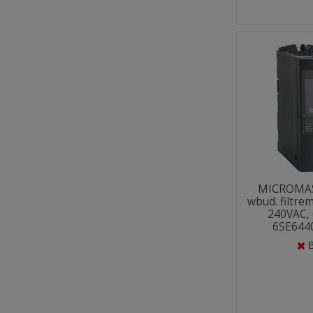
MICROMAS
wbud. filtrem
240VAC, 
6SE6440