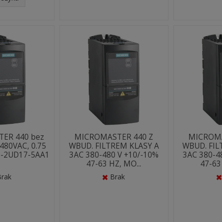
ER 440 bez
MICROMASTER 440 Z
MICROMA
0-480VAC, 0.75
WBUD. FILTREM KLASY A
WBUD. FIL
0-2UD17-5AA1
3AC 380-480 V +10/-10%
3AC 380-4
47-63 HZ, MO...
47-63
Brak
Brak