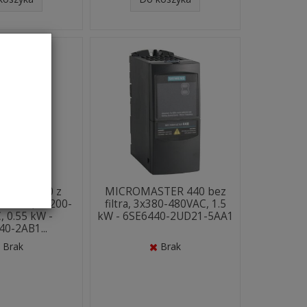
STER 440 z
MICROMASTER 440 bez
em kl. A, 1x200-
filtra, 3x380-480VAC, 1.5
 0.55 kW -
kW - 6SE6440-2UD21-5AA1
0-2AB1...
Brak
Brak