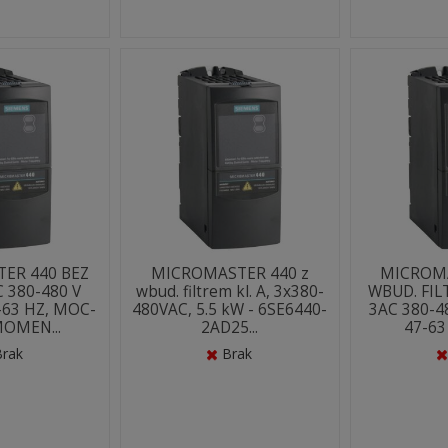
ER 440 BEZ
MICROMASTER 440 z
MICROMA
C 380-480 V
wbud. filtrem kl. A, 3x380-
WBUD. FIL
-63 HZ, MOC-
480VAC, 5.5 kW - 6SE6440-
3AC 380-4
MOMEN...
2AD25...
47-63
Brak
Brak