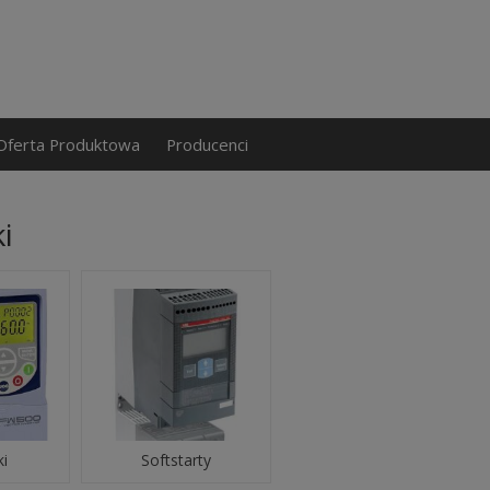
Oferta Produktowa
Producenci
i
ki
Softstarty