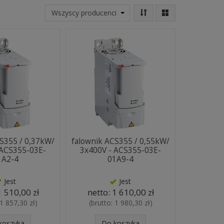
S355 / 0,37kW/
falownik ACS355 / 0,55kW/
 ACS355-03E-
3x400V - ACS355-03E-
1A2-4
01A9-4
Jest
Jest
1 510,00 zł
netto:
1 610,00 zł
1 857,30 zł
)
(brutto:
1 980,30 zł
)
koszyka
Do koszyka