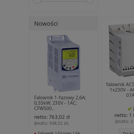
Nowości
falownik AC
1x230V - 
07
Falownik 1-fazowy 2,6A;
0,55kW; 230V - 1AC;
CFW500...
netto:
1 
netto:
763,02 zł
(brutto:
2
(brutto:
938,52 zł
)
Falownik 1-fazowy 1,6A;
Do k