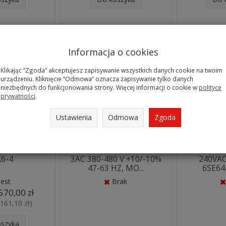
Informacja o cookies
Klikając “Zgoda” akceptujesz zapisywanie wszystkich danych cookie na twoim
urządzeniu. Kliknięcie “Odmowa” oznacza zapisywanie tylko danych
niezbędnych do funkcjonowania strony. Więcej informacji o cookie w
polityce
prywatności
.
Ustawienia
Odmowa
Zgoda
S355 / 2,2kW/
MICROMASTER 440 Z
MICROMA
ACS355-03E-
WBUD. FILTREM KLASY A
wbud. filtr
A6-4
3AC 380-480 V +10/-10%
240VAC,
47-63 HZ, MO...
6SE644
Jest
Brak
570,00 zł
 161,10 zł
)
oszyka