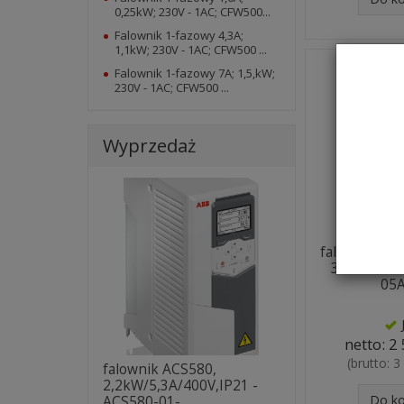
0,25kW; 230V - 1AC; CFW500...
Falownik 1-fazowy 4,3A;
1,1kW; 230V - 1AC; CFW500 ...
Falownik 1-fazowy 7A; 1,5,kW;
230V - 1AC; CFW500 ...
Wyprzedaż
falownik AC
3x400V - 
05
netto:
2 
(brutto:
3
falownik ACS580,
2,2kW/5,3A/400V,IP21 -
Do k
ACS580-01-...