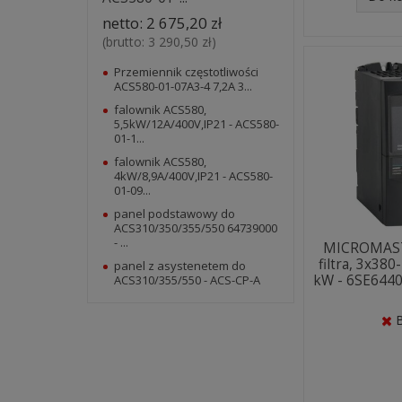
netto:
2 675,20 zł
(brutto:
3 290,50 zł
)
Przemiennik częstotliwości
ACS580-01-07A3-4 7,2A 3...
falownik ACS580,
5,5kW/12A/400V,IP21 - ACS580-
01-1...
falownik ACS580,
4kW/8,9A/400V,IP21 - ACS580-
01-09...
panel podstawowy do
ACS310/350/355/550 64739000
- ...
MICROMAST
filtra, 3x38
panel z asystenetem do
kW - 6SE644
ACS310/355/550 - ACS-CP-A