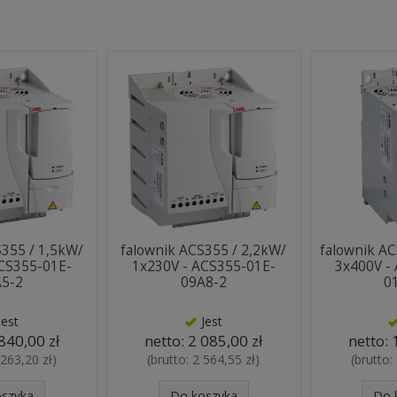
S355 / 1,5kW/
falownik ACS355 / 2,2kW/
falownik AC
ACS355-01E-
1x230V - ACS355-01E-
3x400V -
A5-2
09A8-2
0
Jest
Jest
840,00 zł
netto:
2 085,00 zł
netto:
 263,20 zł
)
(brutto:
2 564,55 zł
)
(brutto:
oszyka
Do koszyka
Do 