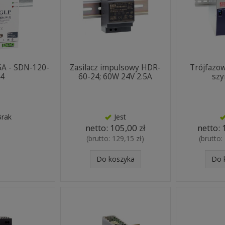
/5A - SDN-120-
Zasilacz impulsowy HDR-
Trójfazow
24
60-24; 60W 24V 2.5A
szy
Brak
Jest
netto:
105,00 zł
netto:
(brutto:
129,15 zł
)
(brutto:
Do koszyka
Do 