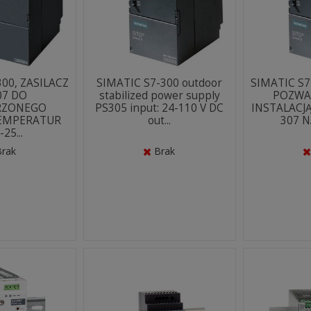
300, ZASILACZ
SIMATIC S7-300 outdoor
SIMATIC S7
07 DO
stabilized power supply
POZWA
RZONEGO
PS305 input: 24-110 V DC
INSTALACJĄ
TEMPERATUR
out...
307 N
-25...
Brak
Brak