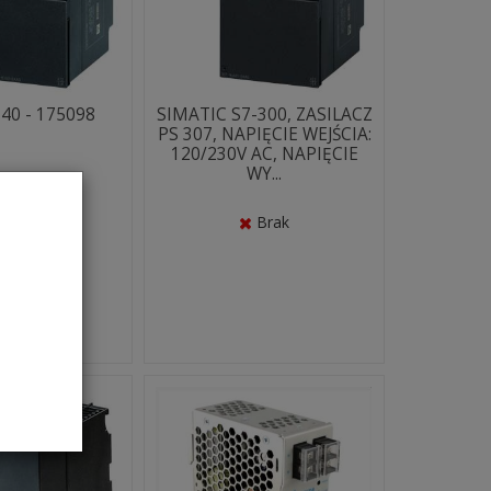
40 - 175098
SIMATIC S7-300, ZASILACZ
PS 307, NAPIĘCIE WEJŚCIA:
120/230V AC, NAPIĘCIE
WY...
Brak
Brak