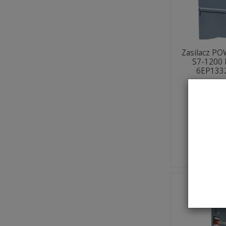
Zasilacz P
S7-1200
6EP133