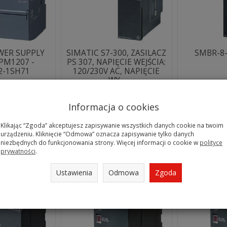
OWER SUPPLY
SIMATIC S7-300, ZASILACZ
SMBR-8-
 PM1207 -
PS 307, NAPIĘCIE WEJŚCIA:
2-1SH71
120/230V AC, NAPIĘCIE
WY...
Brak
Brak
Informacja o cookies
Klikając “Zgoda” akceptujesz zapisywanie wszystkich danych cookie na twoim
urządzeniu. Kliknięcie “Odmowa” oznacza zapisywanie tylko danych
niezbędnych do funkcjonowania strony. Więcej informacji o cookie w
polityce
prywatności
.
Ustawienia
Odmowa
Zgoda