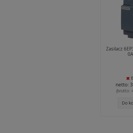
Zasilacz 6E
0
netto:
3
(brutto:
Do k