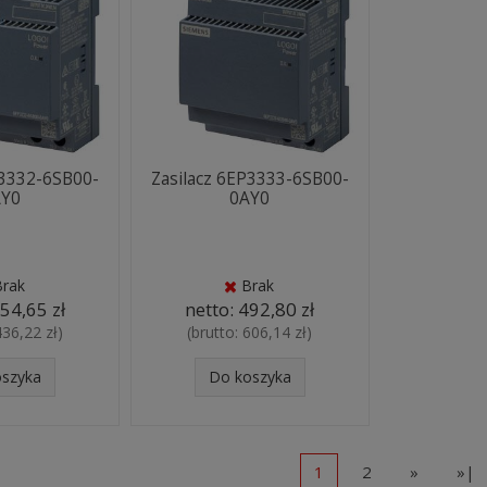
P3332-6SB00-
Zasilacz 6EP3333-6SB00-
AY0
0AY0
Brak
Brak
54,65 zł
netto:
492,80 zł
436,22 zł
)
(brutto:
606,14 zł
)
oszyka
Do koszyka
1
2
»
»|