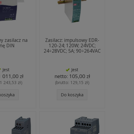
y zasilacz na
Zasilacz: impulsowy EDR-
nę DIN
120-24; 120W; 24VDC;
24÷28VDC; 5A; 90÷264VAC
Jest
Jest
1 011,00 zł
netto:
105,00 zł
1 243,53 zł
)
(brutto:
129,15 zł
)
koszyka
Do koszyka