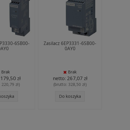
EP3330-6SB00-
Zasilacz 6EP3331-6SB00-
0AY0
0AY0
Brak
Brak
:
179,50 zł
netto:
267,07 zł
:
220,79 zł
)
(brutto:
328,50 zł
)
koszyka
Do koszyka