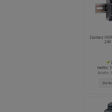
Zasilacz HD
24V
netto:
1
(brutto:
Do k