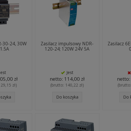
R-30-24, 30W
Zasilacz impulsowy NDR-
Zasilacz 6
 1.5A
120-24; 120W 24V 5A
Jest
Jest
05,00 zł
netto:
114,00 zł
netto
129,15 zł
)
(brutto:
140,22 zł
)
(brutto
oszyka
Do koszyka
Do 