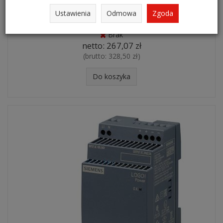
Ustawienia
Odmowa
Zgoda
Zasilacz 6EP3331-6SB00-0AY0
Brak
netto:
267,07 zł
(brutto:
328,50 zł
)
Do koszyka