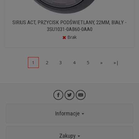
SIRIUS ACT, PRZYCISK PODŚWIETLANY, 22MM, BIAŁY -
3SU1031-0AB60-0AA0
Brak
1
2
3
4
5
»
»|
Informacje
Zakupy