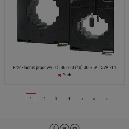
Przekładnik prądowy LCTB62/20 (40) 300/5A 15VA kl.1
Brak
1
2
3
4
5
»
»|